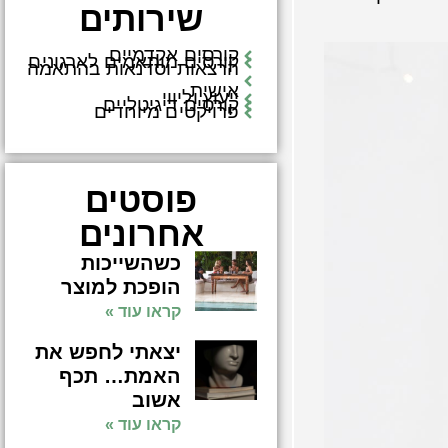
שירותים
קורסים אקדמיים
קורסים מותאמים לארגונים
הרצאות וסדנאות בהתאמה
אישית
ייעוץ וליווי
קורסים דיגיטליים
פרויקטים מיוחדים
פוסטים
אחרונים
כשהשייכות
הופכת למוצר
קראו עוד »
יצאתי לחפש את
האמת… תכף
אשוב
קראו עוד »