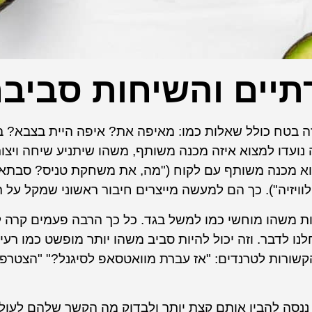
תיים והשיחות סביב
 בטח כולל שאלות כמו: מאיפה את? איפה היית בצבא? 
דו למצוא איזה מכנה משותף, משהו שיתניע שיחה ויצור 
צוא מכנה משותף עם לקוח ("מה, את משחקת טניס? סבתא
יזיה"). כך הם למעשה מייצרים חיבור ראשוני שמקל על ת
יות משהו מוחשי כמו למשל בגד. כל כך הרבה פעמים קרה 
 לדבר. וזה יכול להיות סביב משהו יותר מופשט כמו רעיון
קשורות לטרנדים: "אז עברת מוואטסאפ לסיגנל?" "הצטרפ
 ננסה להבין אותם קצת יותר ולבדוק מה הקשר שלהם לעולם