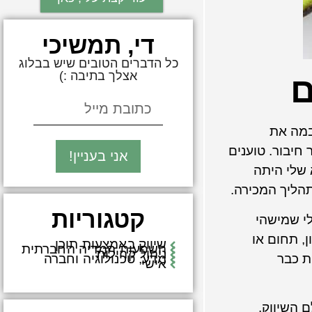
די, תמשיכי
כל הדברים הטובים שיש בבלוג
אצלך בתיבה :)
ם
במה את
חיבור. טוענים
אני בעניין!
 שלי היתה
הליך המכירה.
קטגוריות
לי שמישהי
, תחום או
שיווק באמצעות תוכן
השפעות המדיה החברתית
ניהול קהילות
ת כבר
מדע, טכנולוגיה וחברה
אישי
 השיווק.