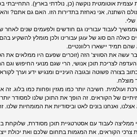
צמית אוטומטית נוקשה (כן, נולדתי בארץ). התחייבתי בפנ
ולם השתנה, אני נאחזת בתדירות הזו. האם גם אתם? והאם
שלי.
 שממשיך לעבוד עבורינו גם חודשים ולפעמים שנים לאחר שכ
ים כאלה הם סוג של עוגן עבורינו ולכן מומלץ להשקיע בהם
שהם תמיד יישארו רלוונטיים.
כבר עשה את הסוויצ' הזה (זוכרים שפעם היו ממלאים את ה
העדפה לצריכת תוכן אנושי, הרי שגם מנועי החיפוש וגם ה
תוב בצורה פשוטה ובגובה העיניים ומנגיש ידע וערך לקוראי
 מוצלח.
כת ועולמית. חשיבה יותר כמו מגזין ופחות כמו בלוג. זה א
יים של הקוראים. זה הופך את התוכן שלנו למסודר יותר, 
צלנו, ואנחנו בונים לאט וביסודיות את המומחיות שלנו. ז
י ממליצה לעבוד עם אסטרטגיית תוכן מסודרת, שלוקחת ב
צרכי הקוראים, את המגמות בתחום שלכם ואת יכולת ייצו