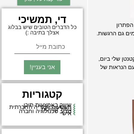
די, תמשיכי
הפתרון
כל הדברים הטובים שיש בבלוג
אצלך בתיבה :)
ים גם הרגשות.
ת ל 200 כניסות לבלוג המקומי הקטנטן שלי ביום,
אני בעניין!
עם הנראות של
קטגוריות
שיווק באמצעות תוכן
השפעות המדיה החברתית
ניהול קהילות
מדע, טכנולוגיה וחברה
אישי