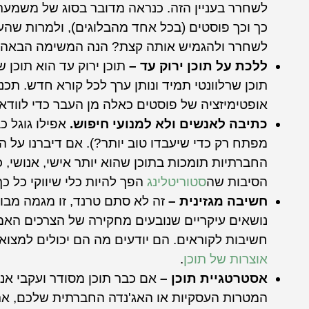
לשחרר בעניין הזה. כנראה מדובר בסוג של משמעת ע
כך וכך פוסטים (בכל אחד מהבלוגים), ולמרות שהע
לשחרר ולהגמיש אותה קצת? הנה המשימה הבאה 
ללכת על תוכן ירוק עד –
תוכן ירוק עד הוא תוכן
תוכן שרלוונטי תמיד ונותן ערך לכל קורא חדש. תכנ
אופטימיזציה של פוסטים כאלה מן העבר כדי לוודא 
כתיבה לאנשים ולא למנועי חיפוש.
אפילו גוגל 
מפתח רק כדי שיעבדו טוב יותר?). אם דיברנו על ה
החברתיות תומכות בתוכן שהוא יותר אישי, אנושי, כ
הסיבות שה
סטוריטלינג
הפך להיות כלי שיווקי כל כך
חשיבה מגזינית –
זה לא סתם טרנד, זו מגמה מבור
נושאים עיקריים שנובעים מחקירה של הצרכים האמית
חשיבות לקוראים. הם יודעים מה הם יכולים למצוא א
אוצרות של תוכן
.
אסטרטגיית תוכן –
אם כבר תוכן מסודר ועקבי אנ
המטרות העסקיות או האג'נדה החברתית שלכם, את 