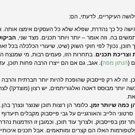
לושה העיקריים, לדעתי, הם:
ישה כל כך נהדרת, שפלא שלא כל העסקים אימצו אותה. 
משים בה. וזה אומר – יותר ויותר תכנים. מצד שני,
הביקוש
 תוכן, נכון? לפי חוקי השוק (שיט, שיעורי הכלכלה בכל זא
 וצריכת תכנים
. בתחרות הזו, פעמים רבות, מי שמנצח הוא
הנתון מפה
). אגב, גם אם הם ייצרו הרבה פחות תוכן, עדי
. זה לא רק פייסבוק שהופכת להיות יותר חברתית והרבה
 יותר מבוסס דאטה ואלגוריתמים, יש רצון (מוצדק!) לצרוך
את.
 כמה שיותר זמן.
בוק. סרטוני הלייב והאורגניים על גבי פייסבוק מקבלים תיעדו
ר זמן בפייסבוק, ולצרוך עוד תוכן, וכמובן זו הזדמנות נה
טפורמות האלו הם קצרים ומותאמים. אבל תכנים איכותיי