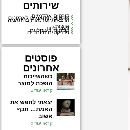
שירותים
קורסים אקדמיים
קורסים מותאמים לארגונים
הרצאות וסדנאות בהתאמה
אישית
ייעוץ וליווי
קורסים דיגיטליים
פרויקטים מיוחדים
פוסטים
אחרונים
כשהשייכות
הופכת למוצר
קראו עוד »
יצאתי לחפש את
האמת… תכף
אשוב
קראו עוד »