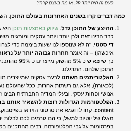
פעם זה היה יותר קל. אז מה בעצם קרה?
כמה דברים קרו בשנים האחרונות בעולם התוכן
. הש
ההיצע של התוכן גדל
.
שיווק באמצעות תוכן
היא ג
כבר הבינו זאת ולכן יותר ויותר עסקים ומותגים משת
די סטטי
. זה לא שנוספו לנו שעות ביממה כדי לצרוך
איכשהו) – זה אומר
תחרות גבוהה יותר על נראות
כך שיוצא ש כ 5% מהשוק מייצרים כ 95% מהתכנים (
התוכן שלהם. התרגלנו.
האלגוריתמים השתנו
לרעת עסקים שמייצרים תוכן
(לכאורה), אלא גם רשתות אחרות. ככל שהעולם נעשה
אנושי ופחות עסקי, ובעלי המדיה החברתית הבינו ז
הפלטפורמות הגדולות רוצות להשאיר אותנו בהן
content. קחו לדוגמא את סרטוני הוידאו בפייס
מאלו של יוטיוב למשל, כי הם גורמים לכם לבלות יות
בפרסומות על גבי הפלטפורמה. רבים מהתכנים בפל