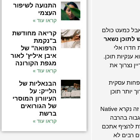
התנועה לשיפור
העצמי
קראו עוד »
אבל כמעט כולם
קריאה מחודשת
 לתוכן נשאר
ב"נקמת
ת חדרו אלי
הרפואה" של
איבן איליץ' לאור
 ענקיות תוכן.
מגפת הקורונה
ין נצרוך את
קראו עוד »
 פחות עסקית
הבנאליות של
הלייק: על
 יותר תוכן
העיוורון המוסרי
של הגורואים
כלומר הן רוצות תוכן שנוצר ונצרך בהן. זה נקרא Native
ברשת
ף גבוה בהרבה
קראו עוד »
דרת להציף אתכם
ם רבים לא