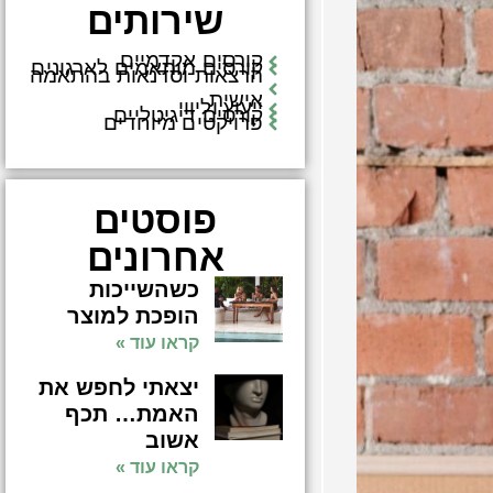
שירותים
קורסים אקדמיים
קורסים מותאמים לארגונים
הרצאות וסדנאות בהתאמה
אישית
ייעוץ וליווי
קורסים דיגיטליים
פרויקטים מיוחדים
פוסטים
אחרונים
כשהשייכות
הופכת למוצר
קראו עוד »
יצאתי לחפש את
האמת… תכף
אשוב
קראו עוד »