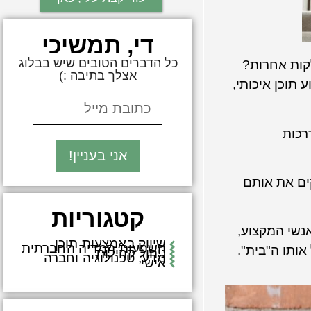
די, תמשיכי
כל הדברים הטובים שיש בבלוג
קות אחרות?
אצלך בתיבה :)
תוכן איכותי,
רכות
אני בעניין!
קים את אותם
קטגוריות
 לאותם אנשי המקצוע,
שיווק באמצעות תוכן
השפעות המדיה החברתית
אותו ה"בית".
ניהול קהילות
מדע, טכנולוגיה וחברה
אישי