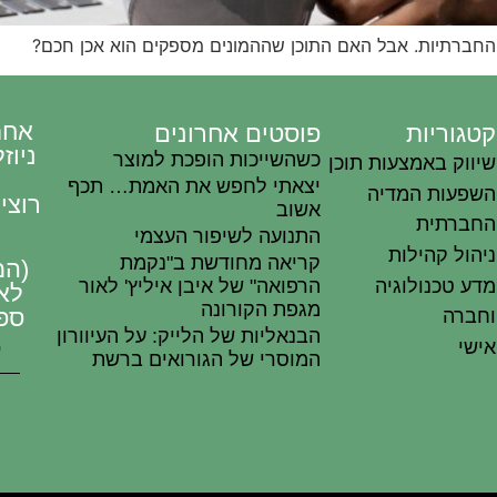
ברתיות. אבל האם התוכן שההמונים מספקים הוא אכן חכם?
אחת
קטגוריות
פוסטים אחרונים
ניוז
כשהשייכות הופכת למוצר
שיווק באמצעות תוכן
ט
יצאתי לחפש את האמת… תכף
השפעות המדיה
רוצי
אשוב
החברתית
התנועה לשיפור העצמי
ניהול קהילות
קריאה מחודשת ב"נקמת
(המ
מדע טכנולוגיה
הרפואה" של איבן איליץ' לאור
לא
מגפת הקורונה
ספ
וחברה
הבנאליות של הלייק: על העיוורון
אישי
המוסרי של הגורואים ברשת