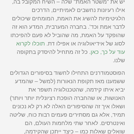
יש את "משטר האמת" שלה – השיח המקובל בה,
אילו רעיונות נחשבים לאמיתיים, הדרכים
הלגיטימיות להשיג את האמת, המומחים שיכולים
לדבר אמת וכד'. בחברה המערבית, המדע הוא זה
שהופקד על האמת, מה שהוביל לא פעם להפיכתו
לסוג של אידיאולוגיה או אפילו דת.
תוכלו לקרוא
עוד על כך, כאן
. כל זה מתחיל להיסדק בתקופה
שלנו.
הפוסטמודרנים התחילו לחשוד בסיפורים הגדולים
ששמענו מאז תקופת הנאורות (למשל – שהמדע
יביא איתו קידמה, שהטכנולוגיה תשפר את
האנושות, או שהחברה הופכת רציונלית יותר ויותר)
ושאלו איך זה שהסיפורים האלה לא רק לא נכונים
תמיד, אלא גם מסתירים פעמים רבות כוח, שליטה
ואינטרסים. לאחר שתי מלחמות העולם, הם
שואלים שאלות כמו – כיצד ייתכן שהקידמה,