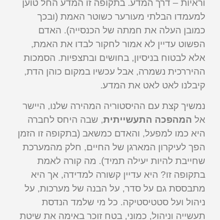
וראיות – דרך המדע. בתקופה זו המדע החל טוען
למעמדו הבלתי מעורער כשוטר האמת (ובכך
כמובן העלה את חמתה של הכנסייה). האדם
הפשוט עדיין לא אמור לחקור לבדו את האמת,
אלא לבטוח בניסיון, בחושים ובתצפיות. הסמכות
ההיררכית נשמרה, אבל עכשיו במקום כוהן הדת,
קיבלנו לאט לאט את המדע.
נמשיך קצת עם ההיסטוריה המהירה שלנו, היישר
אל
המהפכה התעשייתית
, שבה היחס לחברה
היא כמו למפעל, והאדם כמשאב (בתקופה זו הזמן
הפך לעיקרון המארגן של החיים, חלק מהמערכת
שחייבת להיות יעילה תמיד). מה קורה לאמת
בתקופה זו? היא עדיין קשורה למדידה, אך היא
מתבססת גם על סדר, על הבנה של מערכות, על
ניהול ועל סטטיסטיקה. כל מי שלמד הנדסת
תעשייה וניהול, כמוני, בטח זוכר באימה את שיטת