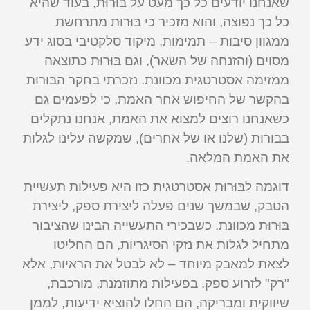
שאנחנו יודעים כל כך מעט על בּוּרוּת, בעוד שהיא
כל כך נפוצה, והוא מזכיר כי בּוּרוּת מתרחשת
ממגוון סיבות – תמימות, מיקוד סלקטיבי בסוג ידע
מסוים (והזנחה של השאר), וגם בּוּרוּת כתוצאה
ממזימה אסטרטגית מכוונת. נזכרתי בחקר הבּוּרוּת
בהקשר של החיפוש אחר האמת, כי לפעמים גם
כשאנחנו רוצים למצוא את האמת, אנחנו נתקלים
בבּוּרוּת (שלנו או של אחרים), שמקשה עלינו לגלות
את האמת המלאה.
דוגמה לבּוּרוּת אסטרטגית כזו היא פעילות תעשיית
הטבק, שבמשך שנים פעלה ליצירת ספק, ליצירת
בּוּרוּת מכוונת. כשבכירי התעשייה הבינו שהציבור
מתחיל לגלות את נזקי הסיגריות, הם החליטו
לצאת למאבק מיוחד – לא לבטל את הראיות, אלא
"רק" לזרוע ספק. בפעילות מתוזמנת, מורכבת,
שיווקית ומבריקה, הם החלו להוציא ידיעות, לממן