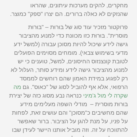
מחקרים, להקים מערכות עיתונים, שהראו
שהנזקים לא כאלה ברורים. הם יצרו "ספק" כמוצר.
פרוקטור מזכיר עוד סוג של בּוּרוּת – "בּוּרוּת
מוסרית". בּוּרוּת כזו מכוונת כדי למנוע מהציבור
גישה לידע שיכול להיות מסוכן עבורה (למשל ידע
מדעי בשימוש צבאי). מומחים מסוימים הפועלים
לטובת קונצנזוס החיסונים, למשל, טוענים כי יש
למנוע מהציבור גישה לידע ומידע סותר, העלול לא
רק לפגוע במידת האמון שהם רוחשים לממסד
הרפואי, אלא אף להוביל לסוג של "כאוס". גם
מה
שקרה לי מול ג'מיני
כנראה נבע מסוג כזה של יצירת
בּוּרוּת מוסרית – מודלי השפה מעלימים מידע
שהם מחשיבים כ"מסוכן" והם עושים זאת, לפחות
על פניו, על מנת להגן על הציבור. ברור שאפשר
להתווכח על זה. וזה מוביל אותנו היישר לעידן שבו