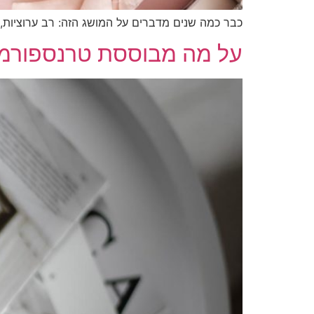
כבר כמה שנים מדברים על המושג הזה: רב ערוציות, או בלעז – MultiChannel. מה זה אומר? מי צריך את זה? איך מנהלים ת
על מה מבוססת טרנספורמצ