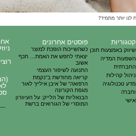
 לנו יותר מתמיד?
אחת
קטגוריות
פוסטים אחרונים
ניוז
כשהשייכות הופכת למוצר
שיווק באמצעות תוכן
ט
יצאתי לחפש את האמת… תכף
השפעות המדיה
רוצי
אשוב
החברתית
התנועה לשיפור העצמי
ניהול קהילות
קריאה מחודשת ב"נקמת
(המ
מדע טכנולוגיה
הרפואה" של איבן איליץ' לאור
לא
מגפת הקורונה
ספ
וחברה
הבנאליות של הלייק: על העיוורון
אישי
המוסרי של הגורואים ברשת