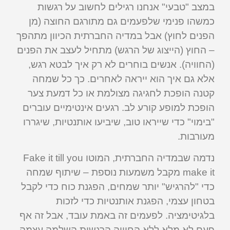
במצב "טבעי" אנחנו רגילים לחשוב על רגשות
כמשהו פנימי שלפעמים גם מתורגם החוצה (מן
הפנים לחוץ) אבל במדיה החברתית הכיוון מתהפך
– החוץ (הייצוג של הרגש) מתחיל לעצב את הפנים
(החוויה). אנשים בוחרים לא רק איך לבטא רגש,
אלא גם איך הוא ייראה לאחרים. כך כל שמחה
קטנה הופכת לחגיגה מצולמת או כל דמעת צער
הופכת למופע קורע לב. רגעים אינטימיים עוברים
"בימוי" כדי שייראו טוב, שיביעו אותנטיות, שיגררו
מעורבות.
נדמה שבמדיה החברתית, המוטו Fake it till you
make it מקבל משמעות נוספת – שיתוף שמחה
כדי "להרגיש" יותר שמחים, הפגנת כוח כדי לקבל
בטחון עצמי, הפגנת אותנטיות כדי לזכות
בלגיטימציה. לפעמים זה באמת עובד, אבל זה אף
פעם לא מלא ללא החוויה הרגשית השלמה עצמה.