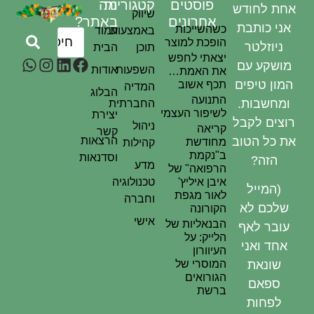
פוסטים
קטגוריות
מה
אחת לחודש
שיווק
אחרונים
באתר?
אני כותבת
כשהשייכות
באמצעות
עמוד
הופכת למוצר
ניוזלטר
תוכן
הבית
יצאתי לחפש
מושקע עם
השפעות
אודות
את האמת…
המון טיפים
תכף אשוב
המדיה
הבלוג
התנועה
ומחשבות.
החברתית
לשיפור העצמי
יצירת
רוצים לקבל
ניהול
קריאה
קשר
את כל הטוב
הרצאות
מחודשת
קהילות
ב"נקמת
וסדנאות
הזה?
מדע
הרפואה" של
איבן איליץ'
טכנולוגיה
(המייל
לאור מגפת
וחברה
שלכם לא
הקורונה
אישי
הבנאליות של
עובר לאף
הלייק: על
אחד ואני
העיוורון
המוסרי של
שונאת
הגורואים
ספאם
ברשת
לפחות